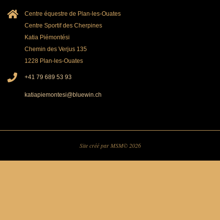
Centre équestre de Plan-les-Ouates
Centre Sportif des Cherpines
Katia Piémontési
Chemin des Verjus 135
1228 Plan-les-Ouates
+41 79 689 53 93
katiapiemontesi@bluewin.ch
Site créé par MSM© 2026